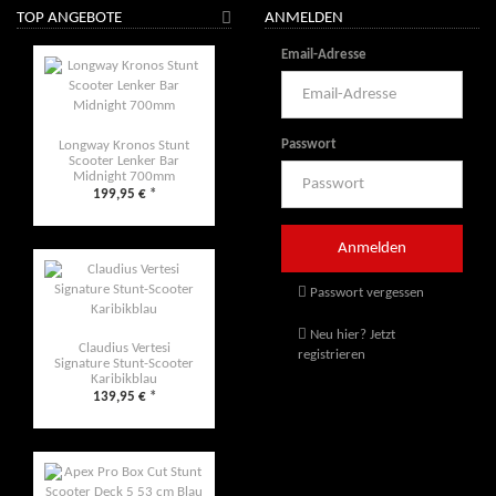
TOP ANGEBOTE
ANMELDEN
Email-Adresse
Passwort
Longway Kronos Stunt
Scooter Lenker Bar
Midnight 700mm
199,95 €
*
Passwort vergessen
Neu hier? Jetzt
Claudius Vertesi
registrieren
Signature Stunt-Scooter
Karibikblau
139,95 €
*