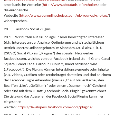
amerikanische Webseite (
http://www.aboutads.info/choices
) oder
die europäische
Webseite (
http://www.youronlinechoices.com/uk/your-ad-choices/
)
widersprechen.
20. Facebook Social Plugins
20.1. Wir nutzen auf Grundlage unserer berechtigten Interessen
(d.h. Interesse an der Analyse, Optimierung und wirtschaftlichem
Betrieb unseres Onlineangebotes im Sinne des Art. 6 Abs. 1 lit. f.
DSGVO) Social Plugins („Plugins“) des sozialen Netzwerkes
facebook.com, welches von der Facebook Ireland Ltd., 4 Grand Canal
Square, Grand Canal Harbour, Dublin 2, Irland betrieben wird
(„Facebook“). Die Plugins können Interaktionselemente oder Inhalte
(z.B. Videos, Grafiken oder Textbeiträge) darstellen und sind an einem
der Facebook Logos erkennbar (weißes „f“ auf blauer Kachel, den
Begriffen „Like“, „Gefällt mir“ oder einem „Daumen hoch“-Zeichen)
oder sind mit dem Zusatz „Facebook Social Plugin“ gekennzeichnet.
Die Liste und das Aussehen der Facebook Social Plugins kann hier
eingesehen
werden:
https://developers.facebook.com/docs/plugins/
.