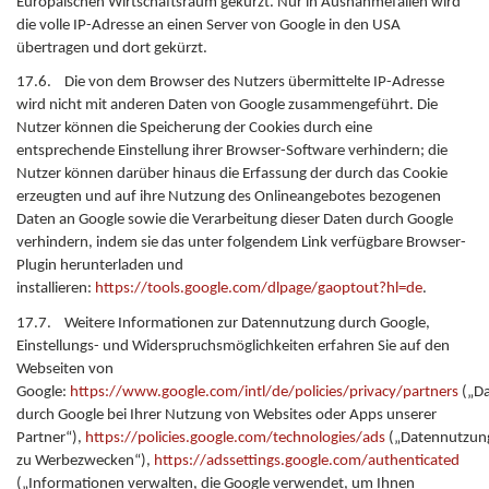
Europäischen Wirtschaftsraum gekürzt. Nur in Ausnahmefällen wird
die volle IP-Adresse an einen Server von Google in den USA
übertragen und dort gekürzt.
17.6. Die von dem Browser des Nutzers übermittelte IP-Adresse
wird nicht mit anderen Daten von Google zusammengeführt. Die
Nutzer können die Speicherung der Cookies durch eine
entsprechende Einstellung ihrer Browser-Software verhindern; die
Nutzer können darüber hinaus die Erfassung der durch das Cookie
erzeugten und auf ihre Nutzung des Onlineangebotes bezogenen
Daten an Google sowie die Verarbeitung dieser Daten durch Google
verhindern, indem sie das unter folgendem Link verfügbare Browser-
Plugin herunterladen und
installieren:
https://tools.google.com/dlpage/gaoptout?hl=de
.
17.7. Weitere Informationen zur Datennutzung durch Google,
Einstellungs- und Widerspruchsmöglichkeiten erfahren Sie auf den
Webseiten von
Google:
https://www.google.com/intl/de/policies/privacy/partners
(„D
durch Google bei Ihrer Nutzung von Websites oder Apps unserer
Partner“),
https://policies.google.com/technologies/ads
(„Datennutzun
zu Werbezwecken“),
https://adssettings.google.com/authenticated
(„Informationen verwalten, die Google verwendet, um Ihnen