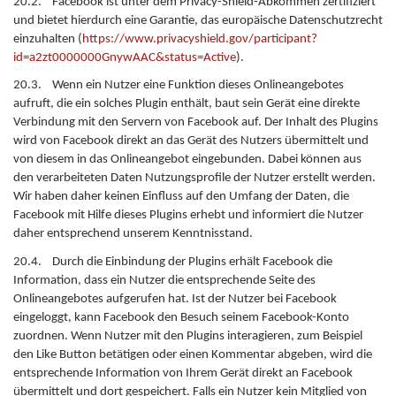
20.2. Facebook ist unter dem Privacy-Shield-Abkommen zertifiziert
und bietet hierdurch eine Garantie, das europäische Datenschutzrecht
einzuhalten (
https://www.privacyshield.gov/participant?
id=a2zt0000000GnywAAC&status=Active
).
20.3. Wenn ein Nutzer eine Funktion dieses Onlineangebotes
aufruft, die ein solches Plugin enthält, baut sein Gerät eine direkte
Verbindung mit den Servern von Facebook auf. Der Inhalt des Plugins
wird von Facebook direkt an das Gerät des Nutzers übermittelt und
von diesem in das Onlineangebot eingebunden. Dabei können aus
den verarbeiteten Daten Nutzungsprofile der Nutzer erstellt werden.
Wir haben daher keinen Einfluss auf den Umfang der Daten, die
Facebook mit Hilfe dieses Plugins erhebt und informiert die Nutzer
daher entsprechend unserem Kenntnisstand.
20.4. Durch die Einbindung der Plugins erhält Facebook die
Information, dass ein Nutzer die entsprechende Seite des
Onlineangebotes aufgerufen hat. Ist der Nutzer bei Facebook
eingeloggt, kann Facebook den Besuch seinem Facebook-Konto
zuordnen. Wenn Nutzer mit den Plugins interagieren, zum Beispiel
den Like Button betätigen oder einen Kommentar abgeben, wird die
entsprechende Information von Ihrem Gerät direkt an Facebook
übermittelt und dort gespeichert. Falls ein Nutzer kein Mitglied von