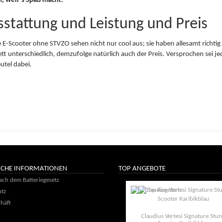
h, weil´s Spaß macht!
stattung und Leistung und Preis
 E-Scooter ohne STVZO sehen nicht nur cool aus; sie haben allesamt richtig 
tt unterschiedlich, demzufolge natürlich auch der Preis. Versprochen sei je
utel dabei.
ICHE INFORMATIONEN
TOP ANGEBOTE
ach dem Batteriegesetz
tz
häft
Claudius Vertesi Signature Stun