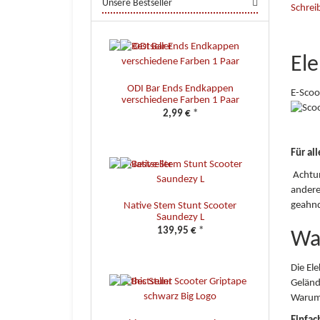
Unsere Bestseller
Schrei
El
ODI Bar Ends Endkappen
E-Scoo
verschiedene Farben 1 Paar
2,99 €
*
Für al
Achtun
andere
geahnd
Native Stem Stunt Scooter
Saundezy L
139,95 €
*
Wa
Die El
Geländ
Warum 