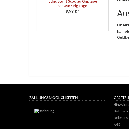
Einfac
Ethic Stunt Scooter Griptape
schwarz Big Logo
9,99 €
*
Aus
Unsere
komple
Geldbe
ZAHLUNGSMÖGLICHKEITEN
GESETZL
Hinweis n
Datenschu
Ladengesc
AGB