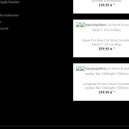
Scooter Karibikblau
öglichkeiten
139,95 €
*
formationen
m
recht
Apex Pro Box Cut Stunt Scoot
Deck 5" 53 cm Blau
359,95 €
*
Longway Kronos Stunt Scoote
Lenker Bar Midnight 700mm
199,95 €
*