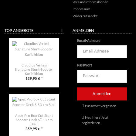
Versandinformationen
Impressum
Widerrufsrecht
TOP ANGEBOTE
ANMELDEN
Email-Adresse
Passwort
Claudius Vertesi
Signature Stunt-Scooter
Karibikblau
139,95 €
*
Passwort vergessen
Apex Pro Box Cut Stunt
Neu hier? Jetzt
Scooter Deck 5" 53 cm
registrieren
Blau
359,95 €
*