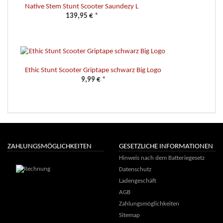
Native Stem Stunt Scooter Saundezy L
139,95 €
*
Ethic Stunt Scooter Griptape schwarz Big Logo
9,99 €
*
ZAHLUNGSMÖGLICHKEITEN
GESETZLICHE INFORMATIONEN
Hinweis nach dem Batteriegesetz
Datenschutz
Ladengeschäft
AGB
Zahlungsmöglichkeiten
Sitemap