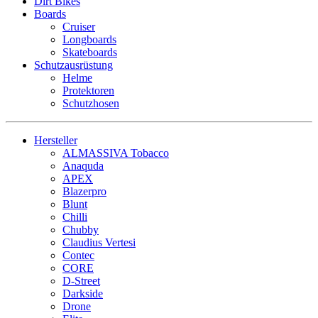
Dirt Bikes
Boards
Cruiser
Longboards
Skateboards
Schutzausrüstung
Helme
Protektoren
Schutzhosen
Hersteller
ALMASSIVA Tobacco
Anaquda
APEX
Blazerpro
Blunt
Chilli
Chubby
Claudius Vertesi
Contec
CORE
D-Street
Darkside
Drone