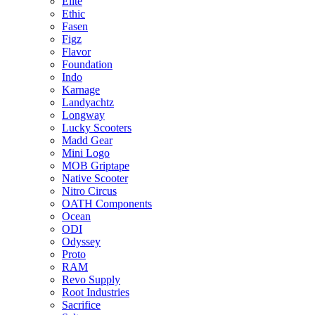
Elite
Ethic
Fasen
Figz
Flavor
Foundation
Indo
Karnage
Landyachtz
Longway
Lucky Scooters
Madd Gear
Mini Logo
MOB Griptape
Native Scooter
Nitro Circus
OATH Components
Ocean
ODI
Odyssey
Proto
RAM
Revo Supply
Root Industries
Sacrifice