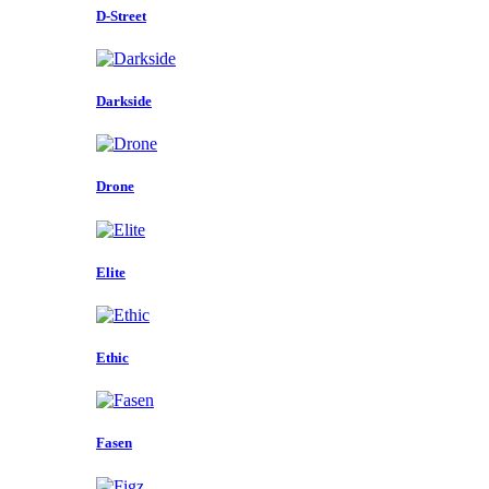
D-Street
Darkside
Drone
Elite
Ethic
Fasen