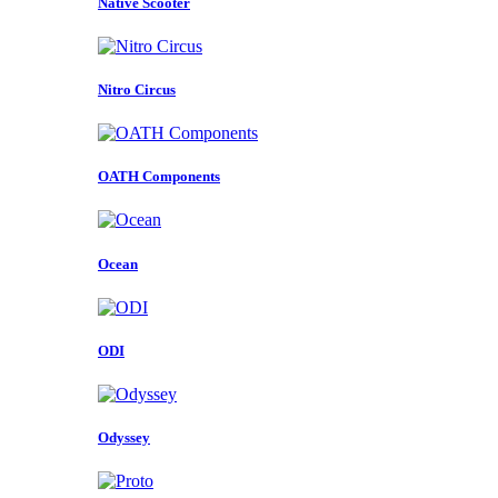
Native Scooter
Nitro Circus
OATH Components
Ocean
ODI
Odyssey