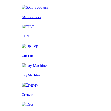
SXT-Scooters
TILT
Tip Top
Toy Machine
Trynyty