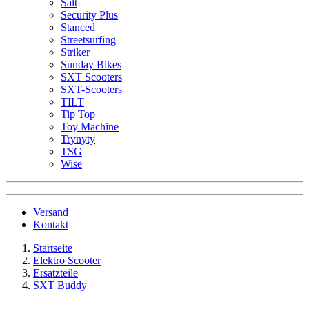
Salt
Security Plus
Stanced
Streetsurfing
Striker
Sunday Bikes
SXT Scooters
SXT-Scooters
TILT
Tip Top
Toy Machine
Trynyty
TSG
Wise
Versand
Kontakt
Startseite
Elektro Scooter
Ersatzteile
SXT Buddy