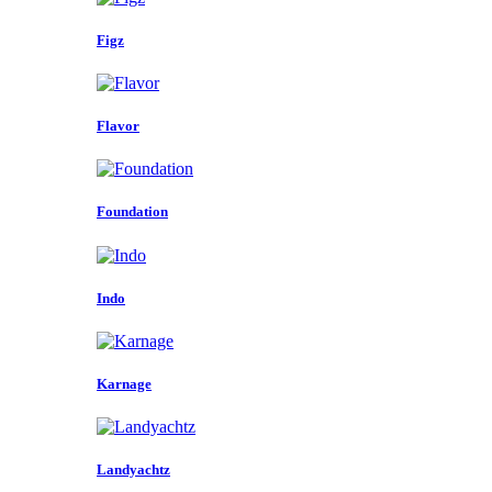
Figz
Flavor
Foundation
Indo
Karnage
Landyachtz