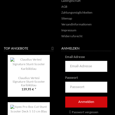
Ladengeschäft
AGB
Zahlungsmöglichkeiten
Sitemap
Versandinformationen
Impressum
Widerrufsrecht
TOP ANGEBOTE
ANMELDEN
Email-Adresse
Passwort
Claudius Vertesi
Signature Stunt-Scooter
Karibikblau
139,95 €
*
Passwort vergessen