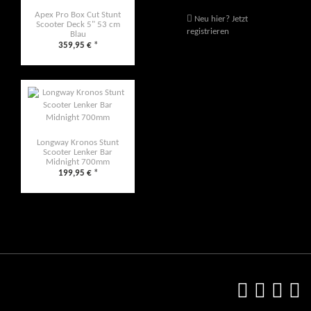
Apex Pro Box Cut Stunt
Neu hier? Jetzt
Scooter Deck 5" 53 cm
registrieren
Blau
359,95 €
*
Longway Kronos Stunt
Scooter Lenker Bar
Midnight 700mm
199,95 €
*