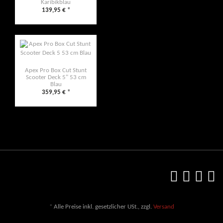
Karibikblau
139,95 €
*
Apex Pro Box Cut Stunt
Scooter Deck 5" 53 cm
Blau
359,95 €
*
*
Alle Preise inkl. gesetzlicher USt., zzgl.
Versand