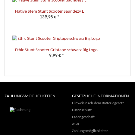
Native Stem Stunt Scooter Saundezy L
139,95 €
*
Ethic Stunt Scooter Griptape schwarz Big Logo
9,99 €
*
ZAHLUNGSMÖGLICHKEITEN
GESETZLICHE INFORMATIONEN
Hinweis nach dem Batteriegesetz
Datenschutz
Ladengeschäft
AGB
Zahlungsmöglichkeiten