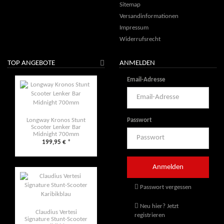
Sitemap
Versandinformationen
Impressum
Widerrufsrecht
TOP ANGEBOTE
ANMELDEN
Email-Adresse
Passwort
Longway Kronos Stunt
Scooter Lenker Bar
Midnight 700mm
199,95 €
*
Passwort vergessen
Neu hier? Jetzt
Claudius Vertesi
registrieren
Signature Stunt-Scooter