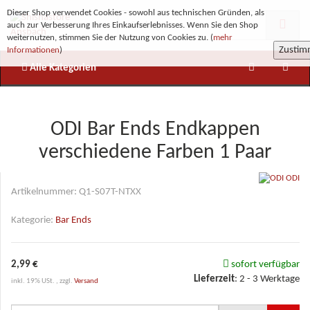
Dieser Shop verwendet Cookies - sowohl aus technischen Gründen, als
auch zur Verbesserung Ihres Einkaufserlebnisses. Wenn Sie den Shop
weiternutzen, stimmen Sie der Nutzung von Cookies zu. (
mehr
Zusti
Informationen
)
Alle Kategorien
ODI Bar Ends Endkappen
verschiedene Farben 1 Paar
ODI
Artikelnummer:
Q1-S07T-NTXX
Kategorie:
Bar Ends
2,99 €
sofort verfügbar
Lieferzeit
:
2 - 3 Werktage
inkl. 19% USt. , zzgl.
Versand