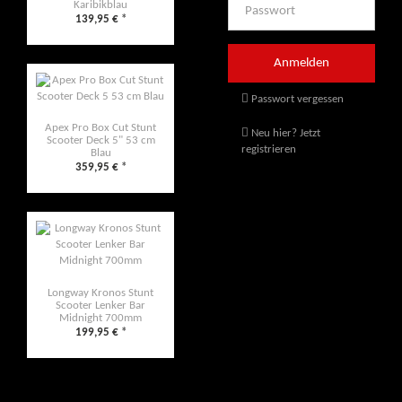
Karibikblau
139,95 €
*
Passwort vergessen
Apex Pro Box Cut Stunt
Neu hier? Jetzt
Scooter Deck 5" 53 cm
registrieren
Blau
359,95 €
*
Longway Kronos Stunt
Scooter Lenker Bar
Midnight 700mm
199,95 €
*