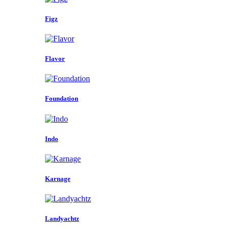
Figz
Flavor
Foundation
Indo
Karnage
Landyachtz