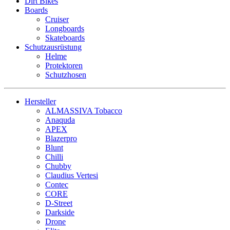
Dirt Bikes
Boards
Cruiser
Longboards
Skateboards
Schutzausrüstung
Helme
Protektoren
Schutzhosen
Hersteller
ALMASSIVA Tobacco
Anaquda
APEX
Blazerpro
Blunt
Chilli
Chubby
Claudius Vertesi
Contec
CORE
D-Street
Darkside
Drone