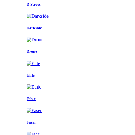
D-Street
Darkside
Drone
Elite
Ethic
Fasen