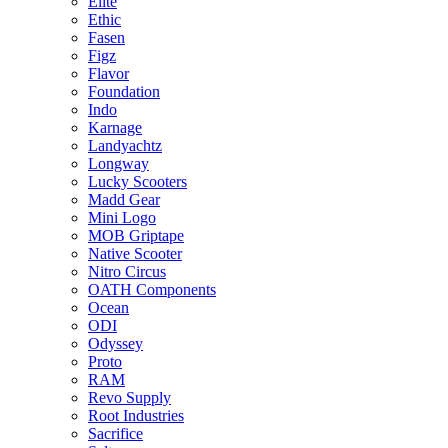
Elite
Ethic
Fasen
Figz
Flavor
Foundation
Indo
Karnage
Landyachtz
Longway
Lucky Scooters
Madd Gear
Mini Logo
MOB Griptape
Native Scooter
Nitro Circus
OATH Components
Ocean
ODI
Odyssey
Proto
RAM
Revo Supply
Root Industries
Sacrifice