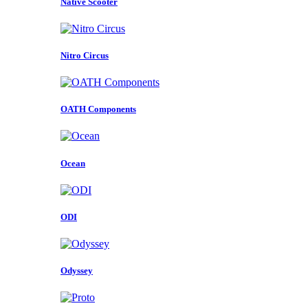
Native Scooter
Nitro Circus
OATH Components
Ocean
ODI
Odyssey