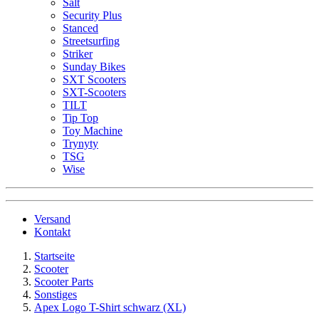
Salt
Security Plus
Stanced
Streetsurfing
Striker
Sunday Bikes
SXT Scooters
SXT-Scooters
TILT
Tip Top
Toy Machine
Trynyty
TSG
Wise
Versand
Kontakt
Startseite
Scooter
Scooter Parts
Sonstiges
Apex Logo T-Shirt schwarz (XL)