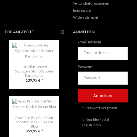
Versandinformationen
Impressum
Widerrufsrecht
TOP ANGEBOTE
ANMELDEN
Email-Adresse
Passwort
Claudius Vertesi
Signature Stunt-Scooter
Karibikblau
139,95 €
*
Passwort vergessen
Apex Pro Box Cut Stunt
Neu hier? Jetzt
Scooter Deck 5" 53 cm
registrieren
Blau
359,95 €
*