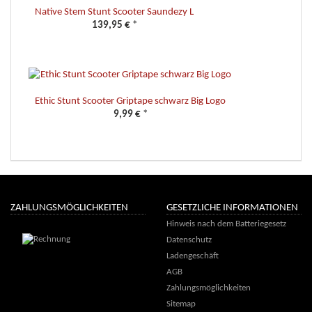
Native Stem Stunt Scooter Saundezy L
139,95 €
*
Ethic Stunt Scooter Griptape schwarz Big Logo
9,99 €
*
ZAHLUNGSMÖGLICHKEITEN
GESETZLICHE INFORMATIONEN
Hinweis nach dem Batteriegesetz
Datenschutz
Ladengeschäft
AGB
Zahlungsmöglichkeiten
Sitemap