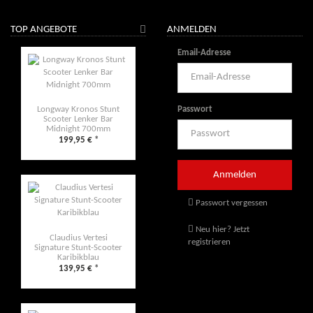
TOP ANGEBOTE
ANMELDEN
Email-Adresse
Passwort
Longway Kronos Stunt
Scooter Lenker Bar
Midnight 700mm
199,95 €
*
Passwort vergessen
Neu hier? Jetzt
Claudius Vertesi
registrieren
Signature Stunt-Scooter
Karibikblau
139,95 €
*