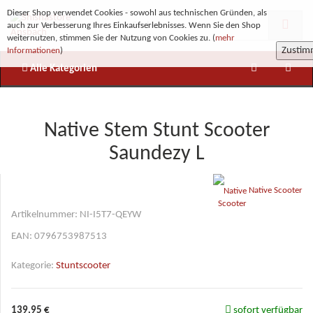
Dieser Shop verwendet Cookies - sowohl aus technischen Gründen, als
auch zur Verbesserung Ihres Einkaufserlebnisses. Wenn Sie den Shop
weiternutzen, stimmen Sie der Nutzung von Cookies zu. (
mehr
Zusti
Informationen
)
Alle Kategorien
Native Stem Stunt Scooter
Saundezy L
Native Scooter
Artikelnummer:
NI-I5T7-QEYW
EAN:
0796753987513
Kategorie:
Stuntscooter
139,95 €
sofort verfügbar