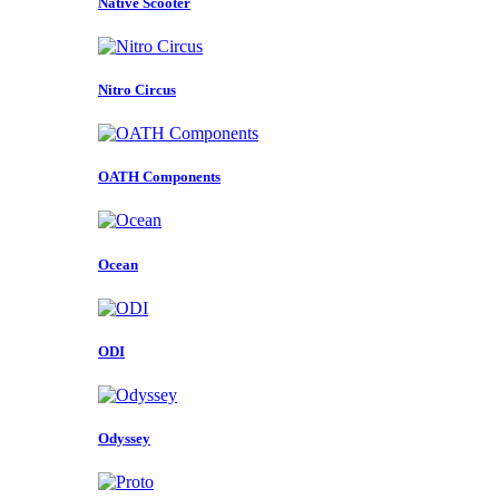
Native Scooter
Nitro Circus
OATH Components
Ocean
ODI
Odyssey