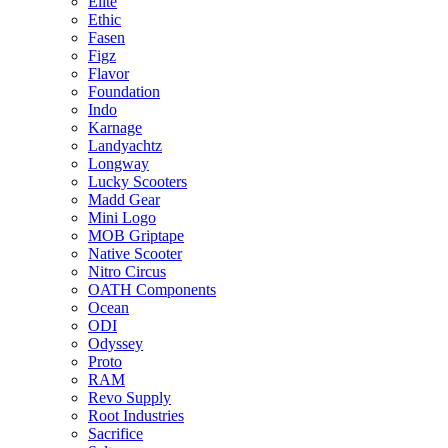
Elite
Ethic
Fasen
Figz
Flavor
Foundation
Indo
Karnage
Landyachtz
Longway
Lucky Scooters
Madd Gear
Mini Logo
MOB Griptape
Native Scooter
Nitro Circus
OATH Components
Ocean
ODI
Odyssey
Proto
RAM
Revo Supply
Root Industries
Sacrifice