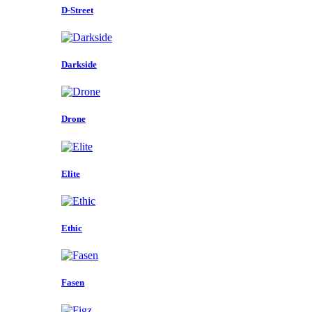
D-Street
Darkside
Drone
Elite
Ethic
Fasen