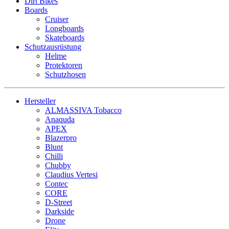
Dirt Bikes
Boards
Cruiser
Longboards
Skateboards
Schutzausrüstung
Helme
Protektoren
Schutzhosen
Hersteller
ALMASSIVA Tobacco
Anaquda
APEX
Blazerpro
Blunt
Chilli
Chubby
Claudius Vertesi
Contec
CORE
D-Street
Darkside
Drone