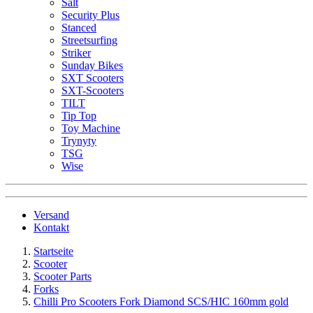
Salt
Security Plus
Stanced
Streetsurfing
Striker
Sunday Bikes
SXT Scooters
SXT-Scooters
TILT
Tip Top
Toy Machine
Trynyty
TSG
Wise
Versand
Kontakt
Startseite
Scooter
Scooter Parts
Forks
Chilli Pro Scooters Fork Diamond SCS/HIC 160mm gold