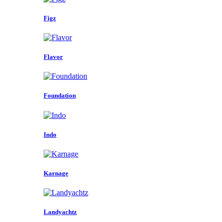
Figz
Flavor
Foundation
Indo
Karnage
Landyachtz