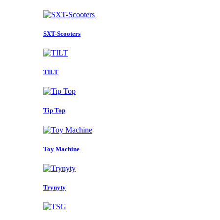
SXT-Scooters
TILT
Tip Top
Toy Machine
Trynyty