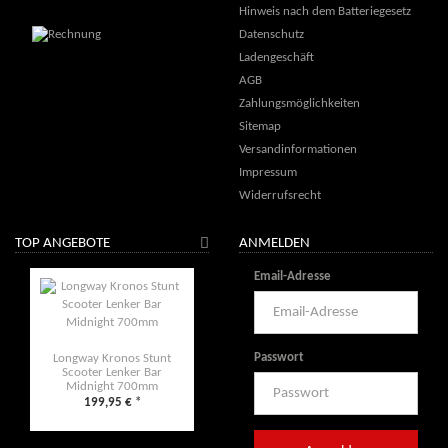
Hinweis nach dem Batteriegesetz
Datenschutz
Ladengeschäft
AGB
Zahlungsmöglichkeiten
Sitemap
Versandinformationen
Impressum
Widerrufsrecht
TOP ANGEBOTE
ANMELDEN
Email-Adresse
Passwort
Longway Kronos Stunt
Scooter Lenker Bar
Midnight 700mm
199,95 €
*