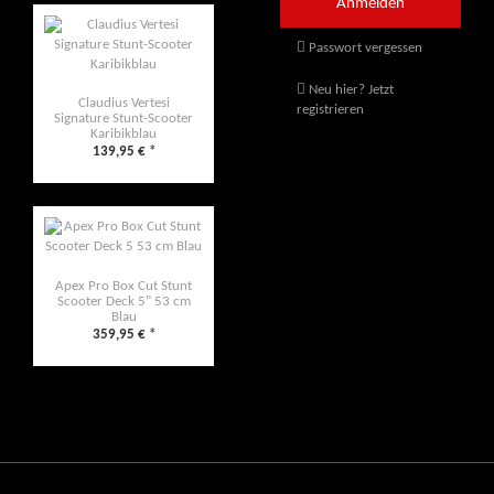
Passwort vergessen
Neu hier? Jetzt
Claudius Vertesi
registrieren
Signature Stunt-Scooter
Karibikblau
139,95 €
*
Apex Pro Box Cut Stunt
Scooter Deck 5" 53 cm
Blau
359,95 €
*