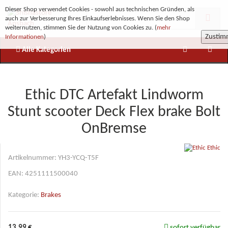
Dieser Shop verwendet Cookies - sowohl aus technischen Gründen, als
auch zur Verbesserung Ihres Einkaufserlebnisses. Wenn Sie den Shop
weiternutzen, stimmen Sie der Nutzung von Cookies zu. (
mehr
Zusti
Informationen
)
Alle Kategorien
Ethic DTC Artefakt Lindworm
Stunt scooter Deck Flex brake Bolt
OnBremse
Ethic
Artikelnummer:
YH3-YCQ-T5F
EAN:
4251111500040
Kategorie:
Brakes
13,99 €
sofort verfügbar