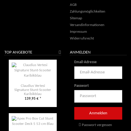
AGB
Zahlungsmöglichkeiten
Sitemap
Versandinformationen
Impressum
Widerrufsrecht
TOP ANGEBOTE
ANMELDEN
Email-Adresse
Passwort
Claudius Vertesi
Signature Stunt-Scooter
Karibikblau
139,95 €
*
Passwort vergessen