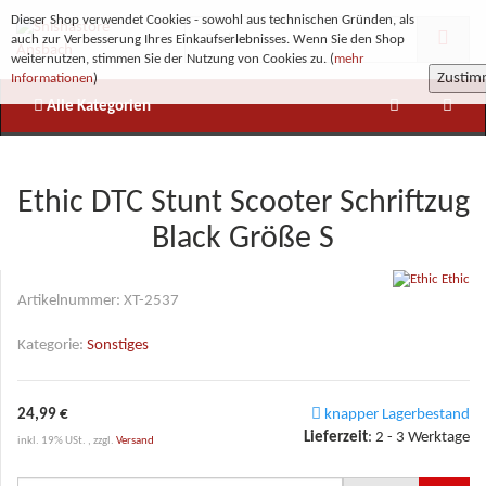
Dieser Shop verwendet Cookies - sowohl aus technischen Gründen, als
auch zur Verbesserung Ihres Einkaufserlebnisses. Wenn Sie den Shop
weiternutzen, stimmen Sie der Nutzung von Cookies zu. (
mehr
Zusti
Informationen
)
Alle Kategorien
Ethic DTC Stunt Scooter Schriftzug
Black Größe S
Ethic
Artikelnummer:
XT-2537
Kategorie:
Sonstiges
24,99 €
knapper Lagerbestand
Lieferzeit
:
2 - 3 Werktage
inkl. 19% USt. , zzgl.
Versand