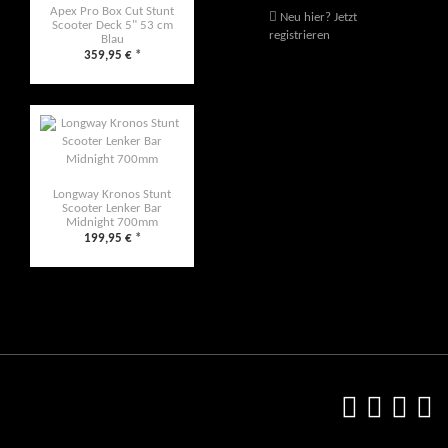
Apex Pro Box Cut Stunt
Neu hier? Jetzt
Scooter Deck 5" 53 cm
registrieren
Blau
359,95 €
*
Longway Kronos Stunt
Scooter Lenker Bar
Midnight 700mm
199,95 €
*