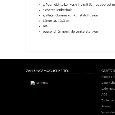
1 Paar leichte Lenkergriffe mit Schraubbefesti
sicherer Lenkerhalt
griffiger Gummi auf Kunststoffträger
Länge ca. 13,3 cm
blau
passend für normale Lenkerstangen
ZAHLUNGSMÖGLICHKEITEN
GESETZL
Hinweis n
Datenschu
Ladengesc
AGB
Zahlungsm
Sitemap
Versandin