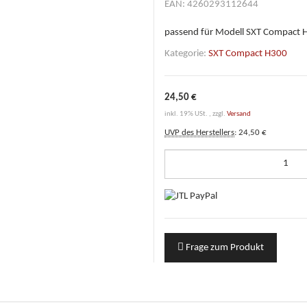
EAN:
4260293112644
passend für Modell SXT Compact 
Kategorie:
SXT Compact H300
24,50 €
inkl. 19% USt. , zzgl.
Versand
UVP des Herstellers
:
24,50 €
Frage zum Produkt