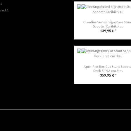
m
recht
Claudius Vertesi Signature Stun
Scooter Karibikblau
139,95 €
*
Apex Pro Box Cut Stunt Scoot
Deck 5" 53 cm Blau
359,95 €
*