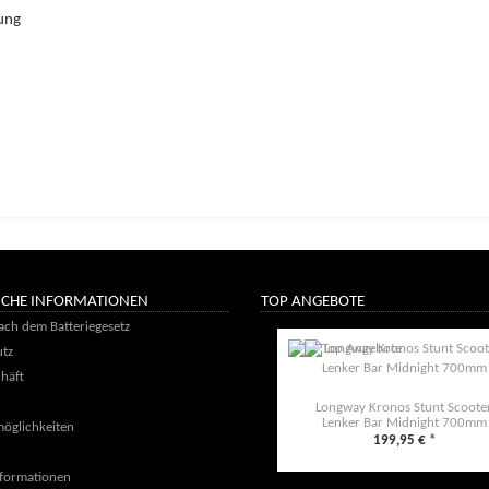
gung
ICHE INFORMATIONEN
TOP ANGEBOTE
ach dem Batteriegesetz
tz
häft
Longway Kronos Stunt Scoote
Lenker Bar Midnight 700mm
öglichkeiten
199,95 €
*
formationen