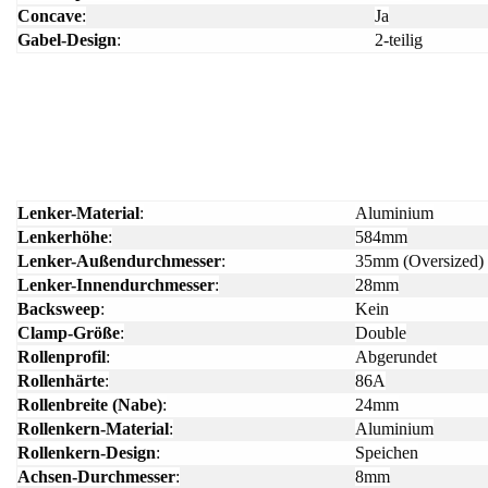
Concave
:
Ja
Gabel-Design
:
2-teilig
Lenker-Material
:
Aluminium
Lenkerhöhe
:
584mm
Lenker-Außendurchmesser
:
35mm (Oversized)
Lenker-Innendurchmesser
:
28mm
Backsweep
:
Kein
Clamp-Größe
:
Double
Rollenprofil
:
Abgerundet
Rollenhärte
:
86A
Rollenbreite (Nabe)
:
24mm
Rollenkern-Material
:
Aluminium
Rollenkern-Design
:
Speichen
Achsen-Durchmesser
:
8mm