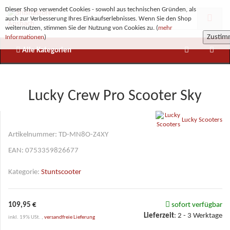
Dieser Shop verwendet Cookies - sowohl aus technischen Gründen, als
auch zur Verbesserung Ihres Einkaufserlebnisses. Wenn Sie den Shop
weiternutzen, stimmen Sie der Nutzung von Cookies zu. (
mehr
Zusti
Informationen
)
Alle Kategorien
Lucky Crew Pro Scooter Sky
Lucky Scooters
Artikelnummer:
TD-MN8O-Z4XY
EAN:
0753359826677
Kategorie:
Stuntscooter
109,95 €
sofort verfügbar
Lieferzeit
:
2 - 3 Werktage
inkl. 19% USt. ,
versandfreie Lieferung