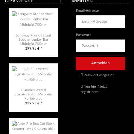
TOP ANGEBOTE
ANMELDEN
Email-Adresse
Passwort
Longway Kronos Stunt
Scooter Lenker Bar
Midnight 700mm
199,95 €
*
Passwort vergessen
Neu hier? Jetzt
Claudius Vertesi
registrieren
Signature Stunt-Scooter
Karibikblau
139,95 €
*