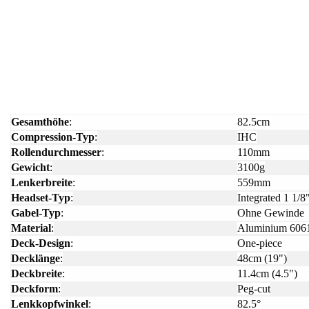
Gesamthöhe
:
82.5cm
Compression-Typ
:
IHC
Rollendurchmesser
:
110mm
Gewicht
:
3100g
Lenkerbreite
:
559mm
Headset-Typ
:
Integrated 1 1/8
Gabel-Typ
:
Ohne Gewinde
Material
:
Aluminium 606
Deck-Design
:
One-piece
Decklänge
:
48cm (19")
Deckbreite
:
11.4cm (4.5")
Deckform
:
Peg-cut
Lenkkopfwinkel
:
82.5°