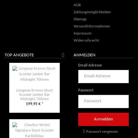
AGB
Zahlungsmöglichkeiten
Sitemap
Versandinformationen
Impressum
Widerrufsrecht
TOP ANGEBOTE
ANMELDEN
Email-Adresse
Passwort
Longway Kronos Stunt
Scooter Lenker Bar
Midnight 700mm
199,95 €
*
Passwort vergessen