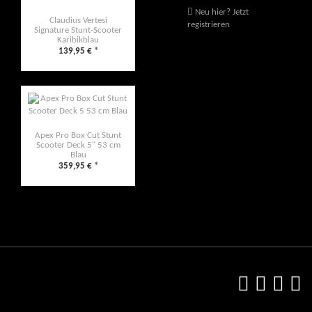
Neu hier? Jetzt
Claudius Vertesi
registrieren
Signature Stunt-Scooter
Karibikblau
139,95 €
*
Apex Pro Box Cut Stunt
Scooter Deck 5" 53 cm
Blau
359,95 €
*