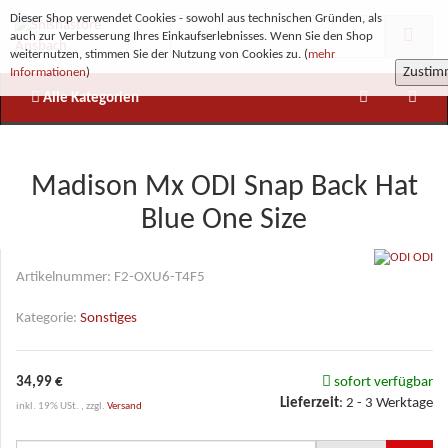
Dieser Shop verwendet Cookies - sowohl aus technischen Gründen, als
auch zur Verbesserung Ihres Einkaufserlebnisses. Wenn Sie den Shop
weiternutzen, stimmen Sie der Nutzung von Cookies zu. (
mehr
Zusti
Informationen
)
Alle Kategorien
Madison Mx ODI Snap Back Hat
Blue One Size
ODI
Artikelnummer:
F2-OXU6-T4F5
Kategorie:
Sonstiges
34,99 €
sofort verfügbar
Lieferzeit
:
2 - 3 Werktage
inkl. 19% USt. , zzgl.
Versand