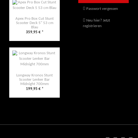
Passwort vergessen
Apex Pro Box Cut Stunt
Neu hier? Jetzt
Scooter Deck 5" 53 cm
registrieren
Blau
359,95 €
*
Longway Kronos Stunt
Scooter Lenker Bar
Midnight 700mm
199,95 €
*