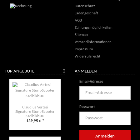
Datenschutz
Ladengeschäft
AGB
Zahlungsmöglichkeiten
Sitemap
Versandinformationen
Impressum
Widerrufsrecht
TOP ANGEBOTE
ANMELDEN
Email-Adresse
Passwort
Claudius Vertesi
Signature Stunt-Scooter
Karibikblau
139,95 €
*