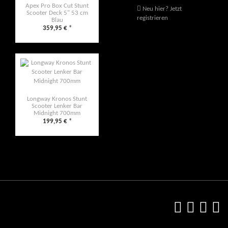
Apex Pro Box Cut Stunt
Neu hier? Jetzt
Scooter Deck 5" 53 cm
registrieren
Blau
359,95 €
*
Longway Kronos Stunt
Scooter Lenker Bar
Midnight 700mm
199,95 €
*