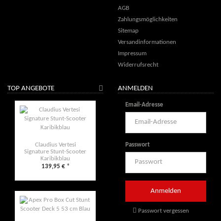
AGB
Zahlungsmöglichkeiten
Sitemap
Versandinformationen
Impressum
Widerrufsrecht
TOP ANGEBOTE
ANMELDEN
Email-Adresse
Passwort
Claudius Vertesi
Signature Stunt-Scooter
Karibikblau
139,95 €
*
Passwort vergessen