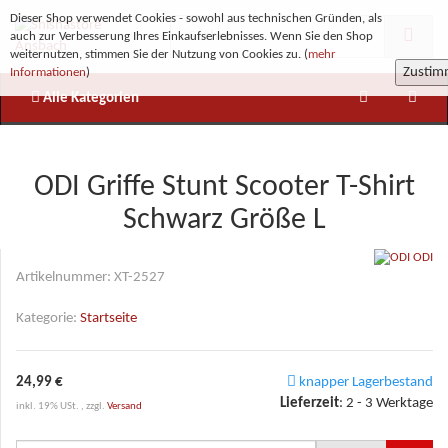
Dieser Shop verwendet Cookies - sowohl aus technischen Gründen, als
auch zur Verbesserung Ihres Einkaufserlebnisses. Wenn Sie den Shop
weiternutzen, stimmen Sie der Nutzung von Cookies zu. (
mehr
Zusti
Informationen
)
Alle Kategorien
ODI Griffe Stunt Scooter T-Shirt
Schwarz Größe L
ODI
Artikelnummer:
XT-2527
Kategorie:
Startseite
24,99 €
knapper Lagerbestand
Lieferzeit
:
2 - 3 Werktage
inkl. 19% USt. , zzgl.
Versand