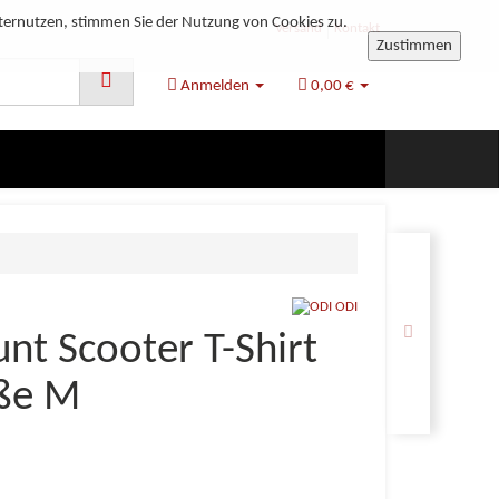
ternutzen, stimmen Sie der Nutzung von Cookies zu.
Versand
Kontakt
Zustimmen
Anmelden
0,00 €
ODI
unt Scooter T-Shirt
ße M