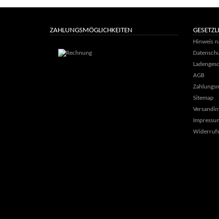
ZAHLUNGSMÖGLICHKEITEN
GESETZL
Hinweis n
Datenschu
Ladengesc
AGB
Zahlungsm
Sitemap
Versandin
Impressu
Widerrufs