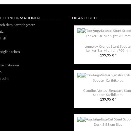
ICHE INFORMATIONEN
TOP ANGEBOTE
ach dem Batteriegesetz
tz
häft
Longway Kronos Stunt Scoote
Lenker Bar Midnight 700mm
öglichkeiten
199,95 €
*
formationen
m
recht
Claudius Vertesi Signature Stun
Scooter Karibikblau
139,95 €
*