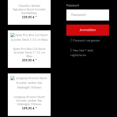
Passwort
Claudius Vertesi
Signature Stunt-Scooter
Karibikblau
139,95 €
*
Passwort vergessen
Apex Pro Box Cut Stunt
Neu hier? Jetzt
Scooter Deck 5" 53 cm
registrieren
Blau
359,95 €
*
Longway Kronos Stunt
Scooter Lenker Bar
Midnight 700mm
199,95 €
*