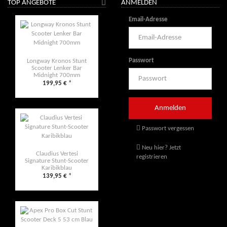
TOP ANGEBOTE
ANMELDEN
Email-Adresse
Passwort
Longway Kronos Stunt
Scooter Lenker Bar
Midnight 700mm
199,95 €
*
Passwort vergessen
Neu hier? Jetzt
Claudius Vertesi
registrieren
Signature Stunt-Scooter
Karibikblau
139,95 €
*