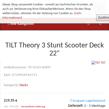
Dieser Shop verwendet Cookies - sowohl aus technischen Gründen, als
auch zur Verbesserung Ihres Einkaufserlebnisses. Wenn Sie den Shop
weiternutzen, stimmen Sie der Nutzung von Cookies zu. (
mehr
Zusti
Informationen
)
Alle Kategorien
TILT Theory 3 Stunt Scooter Deck
22"
TILT
Artikelnummer:
7P-VI1M-KWST
EAN:
0739904934721
Kategorie:
Decks
219,95 €
knapper Lagerbestand
Lieferzeit
:
2 - 3 Werktage
inkl. 19% USt. ,
versandfreie Lieferung