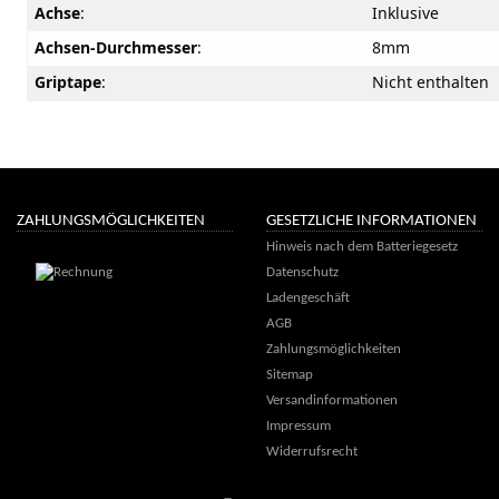
Achse
:
Inklusive
Achsen-Durchmesser
:
8mm
Griptape
:
Nicht enthalten
ZAHLUNGSMÖGLICHKEITEN
GESETZLICHE INFORMATIONEN
Hinweis nach dem Batteriegesetz
Datenschutz
Ladengeschäft
AGB
Zahlungsmöglichkeiten
Sitemap
Versandinformationen
Impressum
Widerrufsrecht