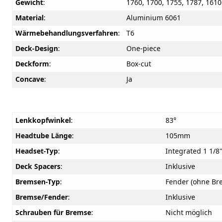
Gewicht
:
1760, 1700, 1755, 1787, 161
Material
:
Aluminium 6061
Wärmebehandlungsverfahren
:
T6
Deck-Design
:
One-piece
Deckform
:
Box-cut
Concave
:
Ja
Lenkkopfwinkel
:
83°
Headtube Länge
:
105mm
Headset-Typ
:
Integrated 1 1/8
Deck Spacers
:
Inklusive
Bremsen-Typ
:
Fender (ohne Br
Bremse/Fender
:
Inklusive
Schrauben für Bremse
:
Nicht möglich