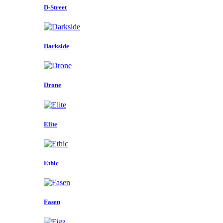
D-Street
Darkside
Drone
Elite
Ethic
Fasen