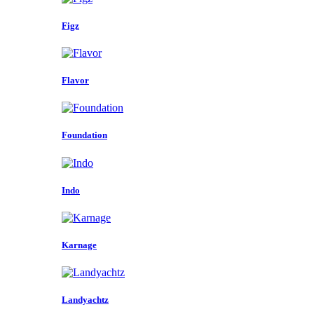
Figz
Flavor
Foundation
Indo
Karnage
Landyachtz