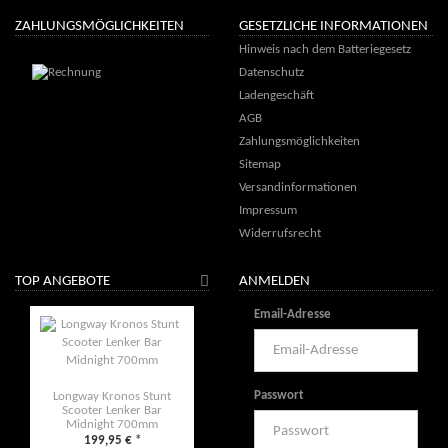
ZAHLUNGSMÖGLICHKEITEN
GESETZLICHE INFORMATIONEN
Hinweis nach dem Batteriegesetz
Datenschutz
Ladengeschäft
AGB
Zahlungsmöglichkeiten
Sitemap
Versandinformationen
Impressum
Widerrufsrecht
TOP ANGEBOTE
ANMELDEN
Email-Adresse
Passwort
Longway Kronos Stunt
Scooter Lenker Bar
Midnight 700mm
199,95 €
*