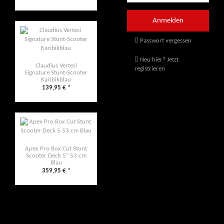
Passwort vergessen
Neu hier? Jetzt
Claudius Vertesi
registrieren
Signature Stunt-Scooter
Karibikblau
139,95 €
*
Apex Pro Box Cut Stunt
Scooter Deck 5" 53 cm
Blau
359,95 €
*