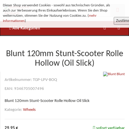
Dieser Shop verwendet Cookies - sowohl aus technischen Gründen, als
auch zur Verbesserung Ihres Einkaufserlebnisses. Wenn Sie den Shop
weiternutzen, stimmen Sie der Nutzung von Cookies zu. (
mehr
Zusti
Informationen
)
Alle Kategorien
Blunt 120mm Stunt-Scooter Rolle
Hollow (Oil Slick)
Blunt
Artikelnummer:
TGP-LPV-BOQ
EAN:
9346705007496
Blunt 120mm Stunt-Scooter Rolle Hollow Oil Slick
Kategorie:
Wheels
29,95 €
sofort verfügbar