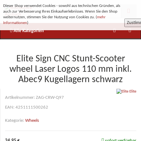
Dieser Shop verwendet Cookies - sowohl aus technischen Gründen, als
auch zur Verbesserung Ihres Einkaufserlebnisses. Wenn Sie den Shop
weiternutzen, stimmen Sie der Nutzung von Cookies zu. (
mehr
Zusti
Informationen
)
Alle Kategorien
Elite Sign CNC Stunt-Scooter
wheel Laser Logos 110 mm inkl.
Abec9 Kugellagern schwarz
Elite
Artikelnummer:
ZAG-CRW-Q97
EAN:
4251111500262
Kategorie:
Wheels
24,95 €
sofort verfügbar