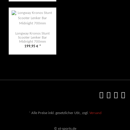
Longway Kronos Stunt
Scooter Lenker Bar
Midnight 700mm
199,95 €
*
*
Alle Preise inkl. gesetzlicher USt., zzgl.
Versand
© xt-sports.de