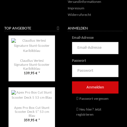
Versandinformationen
Impressum
Widerrufsrecht
TOP ANGEBOTE
ANMELDEN
Email-Adresse
Passwort
Claudius Vertesi
Signature Stunt-Scooter
Karibikblau
139,95 €
*
Passwort vergessen
Apex Pro Box Cut Stunt
Neu hier? Jetzt
Scooter Deck 5" 53 cm
registrieren
Blau
359,95 €
*