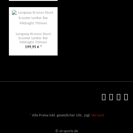
Longway Kronos Stunt
Scooter Lenker Bar
Midnight 700mm
199,95 €
*
*
Alle Preise inkl. gesetzlicher USt., zzgl.
Versand
© xt-sports.de