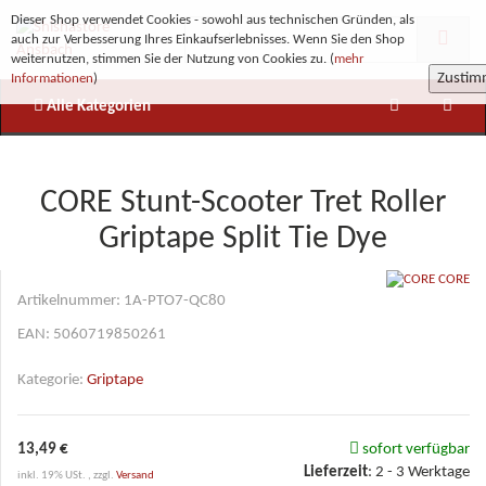
Dieser Shop verwendet Cookies - sowohl aus technischen Gründen, als
auch zur Verbesserung Ihres Einkaufserlebnisses. Wenn Sie den Shop
weiternutzen, stimmen Sie der Nutzung von Cookies zu. (
mehr
Zusti
Informationen
)
Alle Kategorien
CORE Stunt-Scooter Tret Roller
Griptape Split Tie Dye
CORE
Artikelnummer:
1A-PTO7-QC80
EAN:
5060719850261
Kategorie:
Griptape
13,49 €
sofort verfügbar
Lieferzeit
:
2 - 3 Werktage
inkl. 19% USt. , zzgl.
Versand