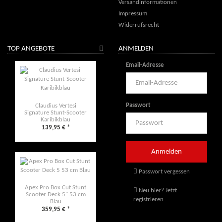
Versandinformationen
Impressum
Widerrufsrecht
TOP ANGEBOTE
ANMELDEN
Email-Adresse
Passwort
Claudius Vertesi
Signature Stunt-Scooter
Karibikblau
139,95 €
*
Passwort vergessen
Apex Pro Box Cut Stunt
Neu hier? Jetzt
Scooter Deck 5" 53 cm
registrieren
Blau
359,95 €
*