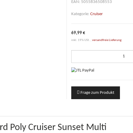
EAN:
5055836508553
Kategorie:
Cruiser
69,99 €
inkl. 19% USt. ,
versandfreie Lieferung
Frage zum Produkt
d Poly Cruiser Sunset Multi