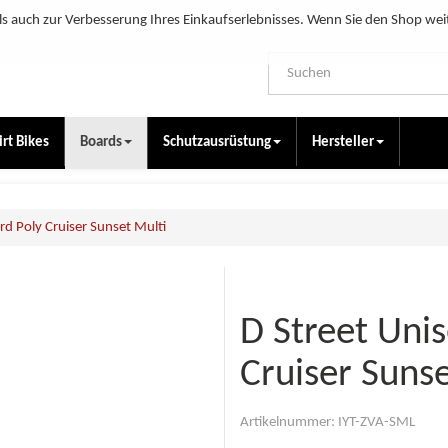
s auch zur Verbesserung Ihres Einkaufserlebnisses. Wenn Sie den Shop wei
irt Bikes
Boards
Schutzausrüstung
Hersteller
rd Poly Cruiser Sunset Multi
D Street Uni
Cruiser Sunse
Artikelnummer:
IYT-ZVA-SML