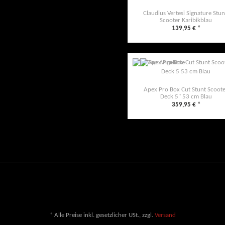
Claudius Vertesi Signature Stun
Scooter Karibikblau
139,95 €
*
Apex Pro Box Cut Stunt Scoot
Deck 5" 53 cm Blau
359,95 €
*
*
Alle Preise inkl. gesetzlicher USt., zzgl.
Versand