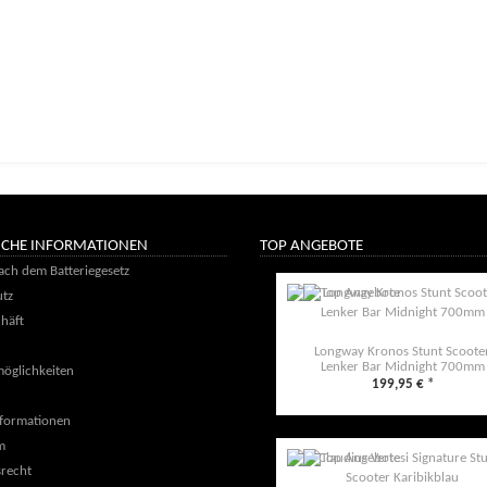
ICHE INFORMATIONEN
TOP ANGEBOTE
ach dem Batteriegesetz
tz
häft
Longway Kronos Stunt Scoote
Lenker Bar Midnight 700mm
öglichkeiten
199,95 €
*
formationen
m
recht