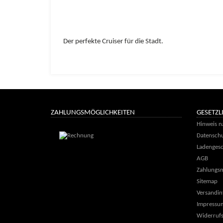
Der perfekte Cruiser für die Stadt.
ZAHLUNGSMÖGLICHKEITEN
GESETZL
Hinweis n
Datenschu
Ladengesc
AGB
Zahlungsm
Sitemap
Versandin
Impressu
Widerrufs