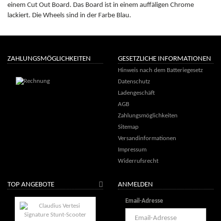
einem Cut Out Board. Das Board ist in einem auffäligen Chrome
lackiert. Die Wheels sind in der Farbe Blau.
ZAHLUNGSMÖGLICHKEITEN
GESETZLICHE INFORMATIONEN
Hinweis nach dem Batteriegesetz
Datenschutz
Ladengeschäft
AGB
Zahlungsmöglichkeiten
Sitemap
Versandinformationen
Impressum
Widerrufsrecht
TOP ANGEBOTE
ANMELDEN
Email-Adresse