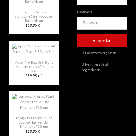
Passwort
Claudius Vertesi
Signature Stunt-Scooter
Karibikblau
139,95 €
*
Passwort vergessen
Apex Pro Box Cut Stunt
Neu hier? Jetzt
Scooter Deck 5" 53 cm
registrieren
Blau
359,95 €
*
Longway Kronos Stunt
Scooter Lenker Bar
Midnight 700mm
199,95 €
*