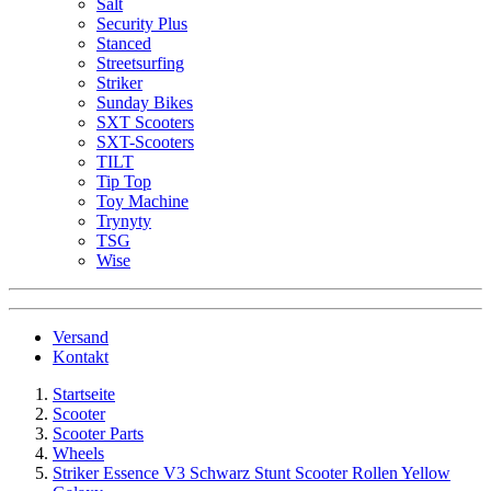
Salt
Security Plus
Stanced
Streetsurfing
Striker
Sunday Bikes
SXT Scooters
SXT-Scooters
TILT
Tip Top
Toy Machine
Trynyty
TSG
Wise
Versand
Kontakt
Startseite
Scooter
Scooter Parts
Wheels
Striker Essence V3 Schwarz Stunt Scooter Rollen Yellow