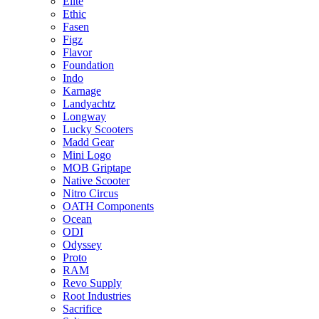
Elite
Ethic
Fasen
Figz
Flavor
Foundation
Indo
Karnage
Landyachtz
Longway
Lucky Scooters
Madd Gear
Mini Logo
MOB Griptape
Native Scooter
Nitro Circus
OATH Components
Ocean
ODI
Odyssey
Proto
RAM
Revo Supply
Root Industries
Sacrifice