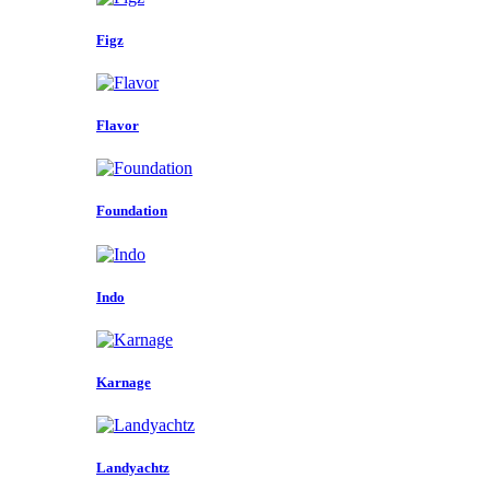
Figz
Flavor
Foundation
Indo
Karnage
Landyachtz