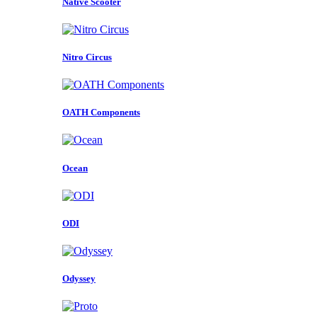
Native Scooter
Nitro Circus
OATH Components
Ocean
ODI
Odyssey