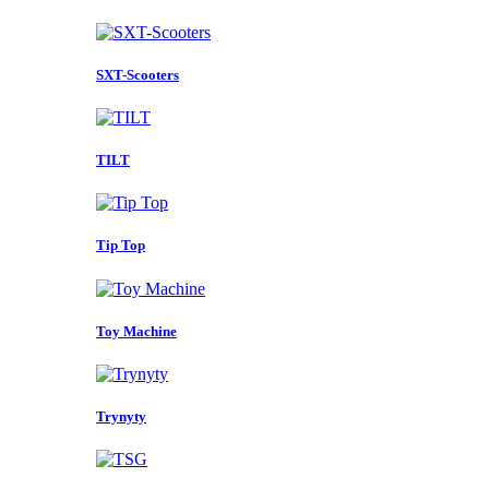
SXT-Scooters
TILT
Tip Top
Toy Machine
Trynyty