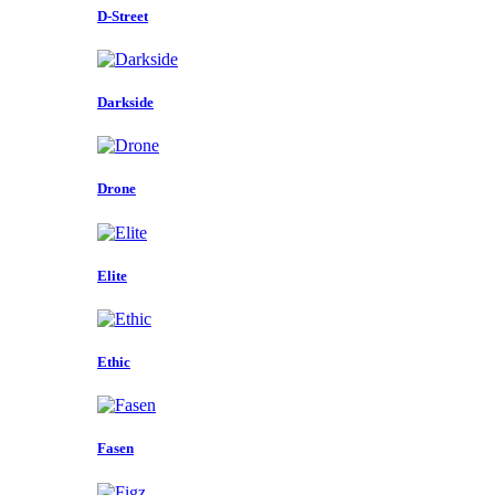
D-Street
Darkside
Drone
Elite
Ethic
Fasen