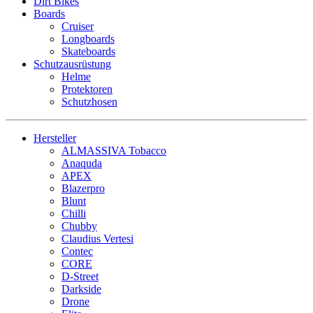
Dirt Bikes
Boards
Cruiser
Longboards
Skateboards
Schutzausrüstung
Helme
Protektoren
Schutzhosen
Hersteller
ALMASSIVA Tobacco
Anaquda
APEX
Blazerpro
Blunt
Chilli
Chubby
Claudius Vertesi
Contec
CORE
D-Street
Darkside
Drone