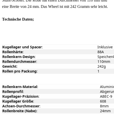
Stunt-Scooter. Die Rolle hat einen Durchmesser von 110 mm und
eine Breite von 24 mm. Das Wheel ist mit 242 Gramm sehr leicht.
Technische Daten;
Kugellager und Spacer
:
Inklusive
Rollenhärte
:
88A
Rollenkern-Design
:
Speichen
Rollendurchmesser
:
110mm
Gewicht
:
242g
Rollen pro Packung
:
1
Rollenkern-Material
:
Alumin
Rollenprofil
:
Abgeru
Kugellager-Präzision
:
ABEC-9
Kugellager Größe
:
608
Achsen-Durchmesser
:
8mm
Rollenbreite (Nabe)
:
24mm