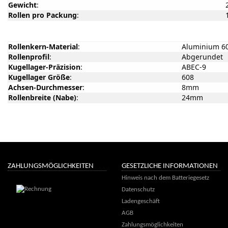
Gewicht
:
Rollen pro Packung
:
Rollenkern-Material
:
Aluminium 6
Rollenprofil
:
Abgerundet
Kugellager-Präzision
:
ABEC-9
Kugellager Größe
:
608
Achsen-Durchmesser
:
8mm
Rollenbreite (Nabe)
:
24mm
ZAHLUNGSMÖGLICHKEITEN
GESETZLICHE INFORMATIONEN
Hinweis nach dem Batteriegesetz
Datenschutz
Ladengeschäft
AGB
Zahlungsmöglichkeiten