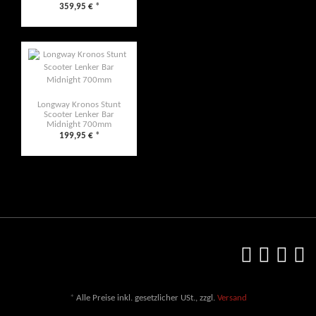
359,95 €
*
Longway Kronos Stunt
Scooter Lenker Bar
Midnight 700mm
199,95 €
*
*
Alle Preise inkl. gesetzlicher USt., zzgl.
Versand