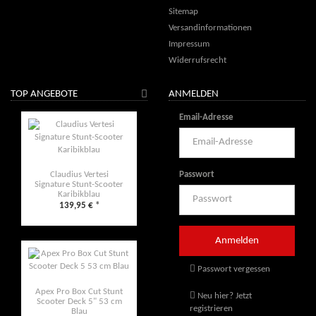
Sitemap
Versandinformationen
Impressum
Widerrufsrecht
TOP ANGEBOTE
ANMELDEN
Email-Adresse
Passwort
Claudius Vertesi
Signature Stunt-Scooter
Karibikblau
139,95 €
*
Passwort vergessen
Apex Pro Box Cut Stunt
Neu hier? Jetzt
Scooter Deck 5" 53 cm
registrieren
Blau