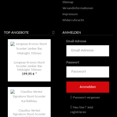
Sitemap
Versandinformationen
Impressum
Widerrufsrecht
TOP ANGEBOTE
ANMELDEN
Email-Adresse
Passwort
Longway Kronos Stunt
Scooter Lenker Bar
Midnight 700mm
199,95 €
*
Passwort vergessen
Neu hier? Jetzt
Claudius Vertesi
registrieren
Signature Stunt-Scooter