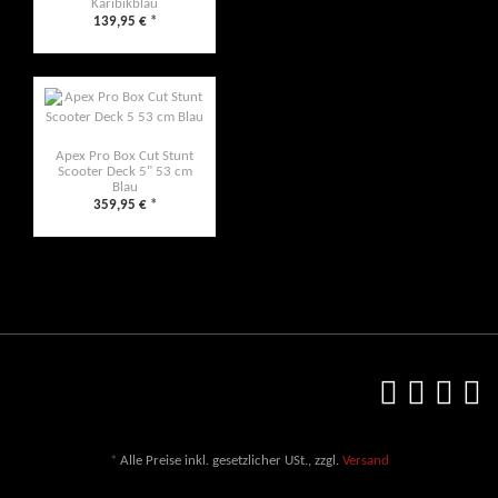
Karibikblau
139,95 €
*
Apex Pro Box Cut Stunt
Scooter Deck 5" 53 cm
Blau
359,95 €
*
*
Alle Preise inkl. gesetzlicher USt., zzgl.
Versand