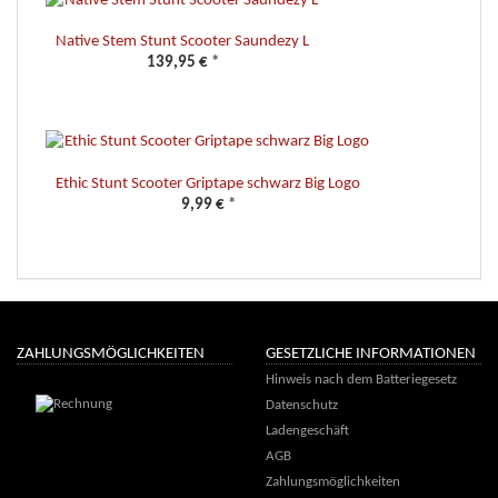
Native Stem Stunt Scooter Saundezy L
139,95 €
*
Ethic Stunt Scooter Griptape schwarz Big Logo
9,99 €
*
ZAHLUNGSMÖGLICHKEITEN
GESETZLICHE INFORMATIONEN
Hinweis nach dem Batteriegesetz
Datenschutz
Ladengeschäft
AGB
Zahlungsmöglichkeiten